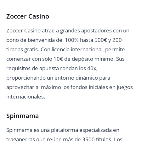
Zoccer Casino
Zoccer Casino atrae a grandes apostadores con un
bono de bienvenida del 100% hasta 500€ y 200
tiradas gratis. Con licencia internacional, permite
comenzar con solo 10€ de depósito mínimo. Sus
requisitos de apuesta rondan los 40x,
proporcionando un entorno dinámico para
aprovechar al máximo los fondos iniciales en juegos
internacionales.
Spinmama
Spinmama es una plataforma especializada en
tragaperras que reúne más de 3500 títulos. Los