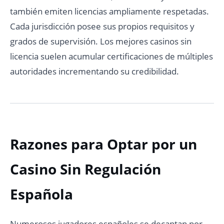
también emiten licencias ampliamente respetadas.
Cada jurisdicción posee sus propios requisitos y
grados de supervisión. Los mejores casinos sin
licencia suelen acumular certificaciones de múltiples
autoridades incrementando su credibilidad.
Razones para Optar por un
Casino Sin Regulación
Española
Numerosos jugadores españoles se decantan por