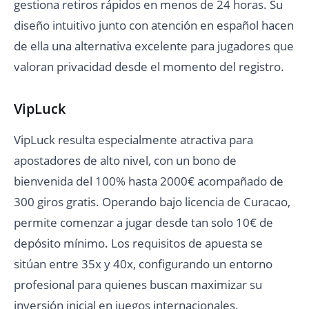
gestiona retiros rápidos en menos de 24 horas. Su
diseño intuitivo junto con atención en español hacen
de ella una alternativa excelente para jugadores que
valoran privacidad desde el momento del registro.
VipLuck
VipLuck resulta especialmente atractiva para
apostadores de alto nivel, con un bono de
bienvenida del 100% hasta 2000€ acompañado de
300 giros gratis. Operando bajo licencia de Curacao,
permite comenzar a jugar desde tan solo 10€ de
depósito mínimo. Los requisitos de apuesta se
sitúan entre 35x y 40x, configurando un entorno
profesional para quienes buscan maximizar su
inversión inicial en juegos internacionales.