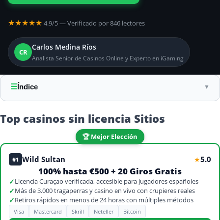
★★★★★
4.9/5 — Verificado por 846 lectores
Carlos Medina Ríos
CR
Analista Senior de Casinos Online y Experto en iGaming
☰
Índice
▼
Top casinos sin licencia Sitios
🏆 Mejor Elección
Wild Sultan
5.0
★
#1
100% hasta €500 + 20 Giros Gratis
✓
Licencia Curaçao verificada, accesible para jugadores españoles
✓
Más de 3.000 tragaperras y casino en vivo con crupieres reales
✓
Retiros rápidos en menos de 24 horas con múltiples métodos
Visa
Mastercard
Skrill
Neteller
Bitcoin