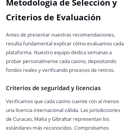
Metodología de Selección y
Criterios de Evaluación
Antes de presentar nuestras recomendaciones,
resulta fundamental explicar cómo evaluamos cada
plataforma. Nuestro equipo dedica semanas a
probar personalmente cada casino, depositando
fondos reales y verificando procesos de retiros.
Criterios de seguridad y licencias
Verificamos que cada casino cuente con al menos
una licencia internacional válida. Las jurisdicciones
de Curacao, Malta y Gibraltar representan los
estándares más reconocidos. Comprobamos