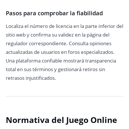
Pasos para comprobar la fiabilidad
Localiza el número de licencia en la parte inferior del
sitio web y confirma su validez en la página del
regulador correspondiente. Consulta opiniones
actualizadas de usuarios en foros especializados.
Una plataforma confiable mostrará transparencia
total en sus términos y gestionará retiros sin
retrasos injustificados.
Normativa del Juego Online