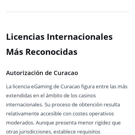
Licencias Internacionales
Más Reconocidas
Autorización de Curacao
La licencia eGaming de Curacao figura entre las más
extendidas en el ámbito de los casinos
internacionales. Su proceso de obtención resulta
relativamente accesible con costes operativos
moderados. Aunque presenta menor rigidez que
otras jurisdicciones, establece requisitos