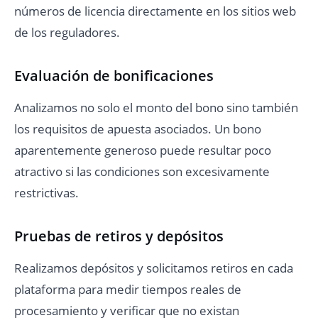
números de licencia directamente en los sitios web
de los reguladores.
Evaluación de bonificaciones
Analizamos no solo el monto del bono sino también
los requisitos de apuesta asociados. Un bono
aparentemente generoso puede resultar poco
atractivo si las condiciones son excesivamente
restrictivas.
Pruebas de retiros y depósitos
Realizamos depósitos y solicitamos retiros en cada
plataforma para medir tiempos reales de
procesamiento y verificar que no existan