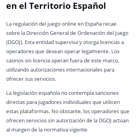
en el Territorio Español
La regulación del juego online en España recae
sobre la Dirección General de Ordenación del Juego
(DGOJ). Esta entidad supervisa y otorga licencias a
operadores que desean operar legalmente. Los
casinos sin licencia operan fuera de este marco,
utilizando autorizaciones internacionales para
ofrecer sus servicios.
La legislación española no contempla sanciones
directas para jugadores individuales que utilicen
estas plataformas. No obstante, los operadores que
ofrecen servicios sin autorización de la DGOJ actúan
al margen de la normativa vigente.