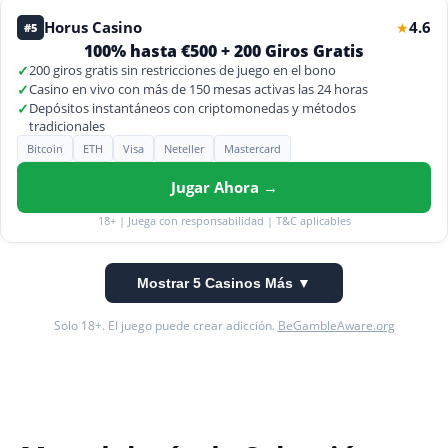
Horus Casino
4.6
★
#5
100% hasta €500 + 200 Giros Gratis
✓
200 giros gratis sin restricciones de juego en el bono
✓
Casino en vivo con más de 150 mesas activas las 24 horas
✓
Depósitos instantáneos con criptomonedas y métodos
tradicionales
Bitcoin
ETH
Visa
Neteller
Mastercard
Jugar Ahora →
18+ | Juega con responsabilidad | T&C aplicables
Mostrar 5 Casinos Más ▼
Solo 18+. El juego puede crear adicción.
BeGambleAware.org