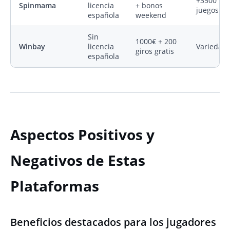
+3500
Spinmama
licencia
+ bonos
juegos
española
weekend
Sin
1000€ + 200
Winbay
licencia
Variedad
giros gratis
española
Aspectos Positivos y
Negativos de Estas
Plataformas
Beneficios destacados para los jugadores