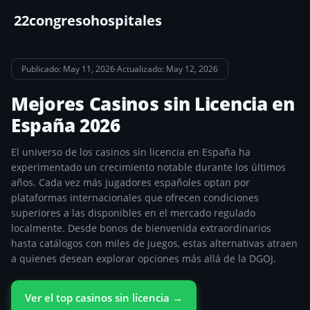
22congresohospitales
Publicado: May 11, 2026
·
Actualizado: May 12, 2026
Mejores Casinos sin Licencia en
España 2026
El universo de los casinos sin licencia en España ha
experimentado un crecimiento notable durante los últimos
años. Cada vez más jugadores españoles optan por
plataformas internacionales que ofrecen condiciones
superiores a las disponibles en el mercado regulado
localmente. Desde bonos de bienvenida extraordinarios
hasta catálogos con miles de juegos, estas alternativas atraen
a quienes desean explorar opciones más allá de la DGOJ.
Ver el top casinos sin licencia →